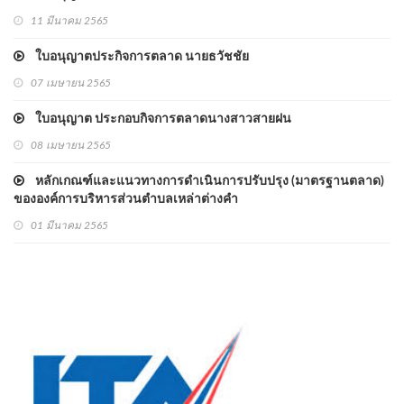
11 มีนาคม 2565
ใบอนุญาตประกิจการตลาด นายธวัชชัย
07 เมษายน 2565
ใบอนุญาต ประกอบกิจการตลาดนางสาวสายฝน
08 เมษายน 2565
หลักเกณฑ์และแนวทางการดำเนินการปรับปรุง (มาตรฐานตลาด)
ขององค์การบริหารส่วนตำบลเหล่าต่างคำ
01 มีนาคม 2565