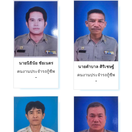
นายนิธินัย ชัยเนตร
นายคำบาล ศิริเชษฐ์
คนงานประจำรถกู้ชีพ
คนงานประจำรถกู้ชีพ
-
-