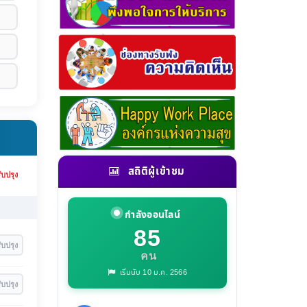
สถิติผู้เข้าชม
ับปรุง
กำลังออนไลน์
85
ับปรุง
คน
เริ่มนับ 10 ม.ค. 2566
ับปรุง