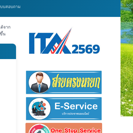
บแบบสอบถาม
ได้จาก
ึ้น