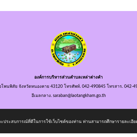
องค์การบริหารส่วนตำบลเหล่าต่างคำ
อโพนพิสัย จังหวัดหนองคาย 43120 โทรศัพท์. 042-490845 โทรสาร. 042-4
อีเมลกลาง. saraban@laotangkham.go.th
 และประสบการณ์ที่ดีในการใช้เว็บไซต์ของท่าน ท่านสามารถศึกษารายละเอียด
ham.go.th