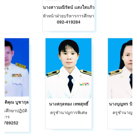
นางสาวมณีรัตน์ แสงใสแก้ว
หัวหน้าฝ่ายบริหารการศึกษา
092-419284
กิตติคุณ บูชากุล
นางสกุลทอง เทพสุทธิ์
นางบุญทร ป้อม
การศึกษาปฏิบัติ
ครูชำนาญการพิเศษ
ครูชำนาญกา
การ
59789252