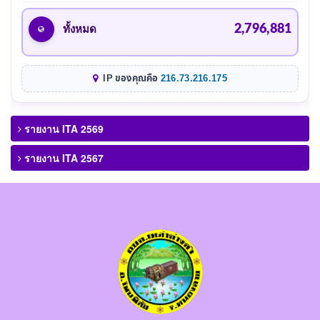
2,796,881
ทั้งหมด
IP ของคุณคือ
216.73.216.175
รายงาน ITA 2569
รายงาน ITA 2567