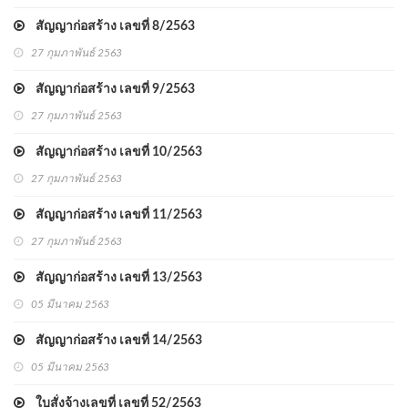
สัญญาก่อสร้าง เลขที่ 8/2563
27 กุมภาพันธ์ 2563
สัญญาก่อสร้าง เลขที่ 9/2563
27 กุมภาพันธ์ 2563
สัญญาก่อสร้าง เลขที่ 10/2563
27 กุมภาพันธ์ 2563
สัญญาก่อสร้าง เลขที่ 11/2563
27 กุมภาพันธ์ 2563
สัญญาก่อสร้าง เลขที่ 13/2563
05 มีนาคม 2563
สัญญาก่อสร้าง เลขที่ 14/2563
05 มีนาคม 2563
ใบสั่งจ้างเลขที่ เลขที่ 52/2563