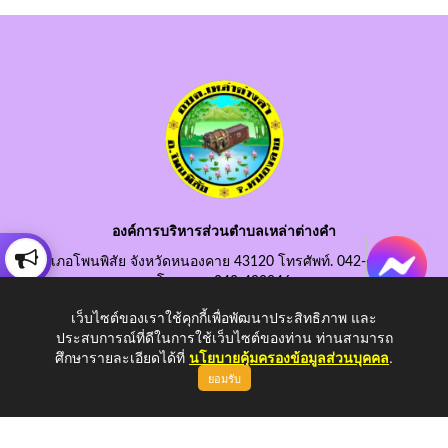
องค์การบริหารส่วนตำบลเหล่าต่างคำ
อำเภอโพนพิสัย จังหวัดหนองคาย 43120 โทรศัพท์. 042-490845
โทรสาร. 042-490846
อีเมลกลาง. saraban@laotangkham.go.th
เว็บไซต์ของเราใช้คุกกี้เพื่อพัฒนาประสิทธิภาพ และ
ประสบการณ์ที่ดีในการใช้เว็บไซต์ของท่าน ท่านสามารถ
ศึกษารายละเอียดได้ที่
นโยบายคุ้มครองข้อมูลส่วนบุคคล
.
ยอมรับ
Copyright © 2026 All Right Resive http://www.laotangkham.go.th