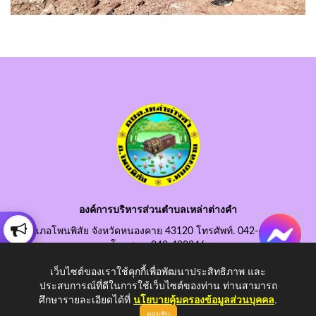
องค์การบริหารส่วนตำบลเหล่าต่างคำ
อำเภอโพนพิสัย จังหวัดหนองคาย 43120 โทรศัพท์. 042-490845
โทรสาร. 042-490846
อีเมลกลาง. saraban@laotangkham.go.th
เว็บไซต์ของเราใช้คุกกี้เพื่อพัฒนาประสิทธิภาพ และ
ประสบการณ์ที่ดีในการใช้เว็บไซต์ของท่าน ท่านสามารถ
ศึกษารายละเอียดได้ที่
นโยบายคุ้มครองข้อมูลส่วนบุคคล
.
ยอมรับ