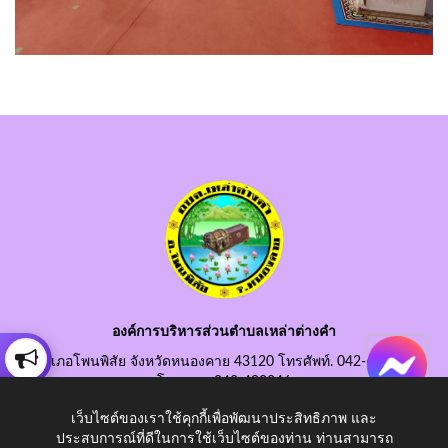
องค์การบริหารส่วนตำบลเหล่าต่างคำ
อำเภอโพนพิสัย จังหวัดหนองคาย 43120 โทรศัพท์. 042-490845
โทรสาร. 042-490846
อีเมลกลาง. saraban@laotangkham.go.th
เว็บไซต์ของเราใช้คุกกี้เพื่อพัฒนาประสิทธิภาพ และ
ประสบการณ์ที่ดีในการใช้เว็บไซต์ของท่าน ท่านสามารถ