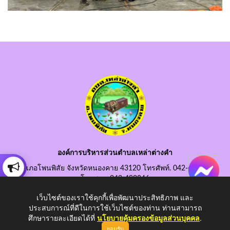
องค์การบริหารส่วนตำบลเหล่าต่างคำ
อำเภอโพนพิสัย จังหวัดหนองคาย 43120 โทรศัพท์. 042-490845
โทรสาร. 042-490846
อีเมลกลาง. saraban@laotangkham.go.th
เว็บไซต์ของเราใช้คุกกี้เพื่อพัฒนาประสิทธิภาพ และ
ประสบการณ์ที่ดีในการใช้เว็บไซต์ของท่าน ท่านสามารถ
ศึกษารายละเอียดได้ที่
นโยบายคุ้มครองข้อมูลส่วนบุคคล
.
ยอมรับ