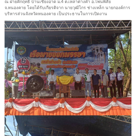
ณ ฝายคึกฤทธิ์ บ้านเชียงอาด ม.4 ต.เหล่าต่างคำ อ.โพนพิสัย
จ.หนองคาย โดยได้รับเกียรติจาก นายวุฒิไกร ช่างเหล็ก นายกองค์การ
บริหารส่วนจังหวัดหนองคาย เป็นประธานในการเปิดงาน