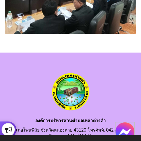
องค์การบริหารส่วนตำบลเหล่าต่างคำ
อำเภอโพนพิสัย จังหวัดหนองคาย 43120 โทรศัพท์. 042-490845
โทรสาร. 042-490846