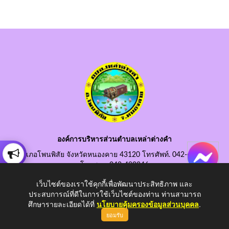
องค์การบริหารส่วนตำบลเหล่าต่างคำ
อำเภอโพนพิสัย จังหวัดหนองคาย 43120 โทรศัพท์. 042-490845
โทรสาร. 042-490846
อีเมลกลาง. saraban@laotangkham.go.th
เว็บไซต์ของเราใช้คุกกี้เพื่อพัฒนาประสิทธิภาพ และ
ประสบการณ์ที่ดีในการใช้เว็บไซต์ของท่าน ท่านสามารถ
ศึกษารายละเอียดได้ที่
นโยบายคุ้มครองข้อมูลส่วนบุคคล
.
ยอมรับ