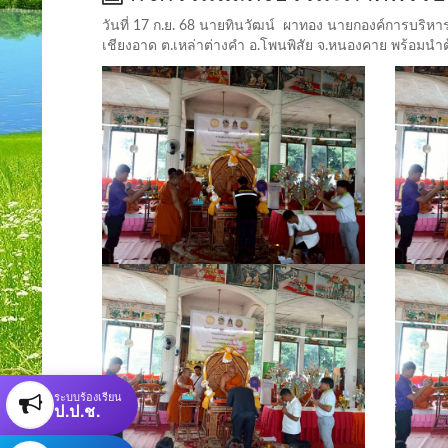
วันที่ 17 ก.ย. 68 นายทินวัฒน์ ผาทอง นายกองค์การบริ
เชียงอาด ต.เหล่าต่างคำ อ.โพนพิสัย จ.หนองคาย พร้อมน
ระบบร้องเรียน
ป.ป.ช.