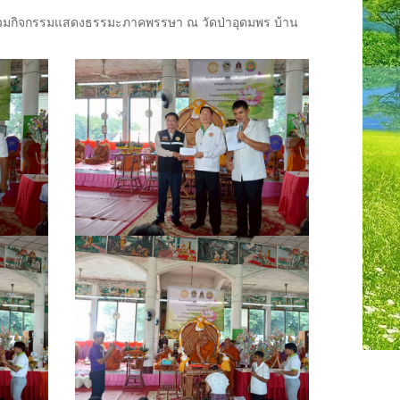
าร่วมกิจกรรมแสดงธรรมะภาคพรรษา ณ วัดป่าอุดมพร บ้าน