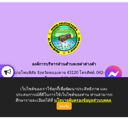
องค์การบริหารส่วนตำบลเหล่าต่างคำ
อำเภอโพนพิสัย จังหวัดหนองคาย 43120 โทรศัพท์. 042-490845
โทรสาร. 042-490846
อีเมลกลาง. saraban@laotangkham.go.th
เว็บไซต์ของเราใช้คุกกี้เพื่อพัฒนาประสิทธิภาพ และ
ประสบการณ์ที่ดีในการใช้เว็บไซต์ของท่าน ท่านสามารถ
ศึกษารายละเอียดได้ที่
นโยบายคุ้มครองข้อมูลส่วนบุคคล
.
ยอมรับ
Copyright © 2026 All Right Resive http://www.laotangkham.go.th