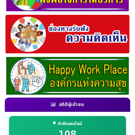
สถิติผู้เข้าชม
กำลังออนไลน์
108