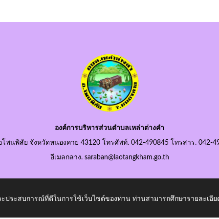
องค์การบริหารส่วนตำบลเหล่าต่างคำ
อโพนพิสัย จังหวัดหนองคาย 43120 โทรศัพท์. 042-490845 โทรสาร. 042-4
อีเมลกลาง. saraban@laotangkham.go.th
 และประสบการณ์ที่ดีในการใช้เว็บไซต์ของท่าน ท่านสามารถศึกษารายละเอียด
ham.go.th