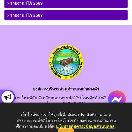
รายงาน ITA 2569
รายงาน ITA 2567
องค์การบริหารส่วนตำบลเหล่าต่างคำ
อำเภอโพนพิสัย จังหวัดหนองคาย 43120 โทรศัพท์. 042-490845
โทรสาร. 042-490846
อีเมลกลาง. saraban@laotangkham.go.th
เว็บไซต์ของเราใช้คุกกี้เพื่อพัฒนาประสิทธิภาพ และ
ประสบการณ์ที่ดีในการใช้เว็บไซต์ของท่าน ท่านสามารถ
ศึกษารายละเอียดได้ที่
นโยบายคุ้มครองข้อมูลส่วนบุคคล
.