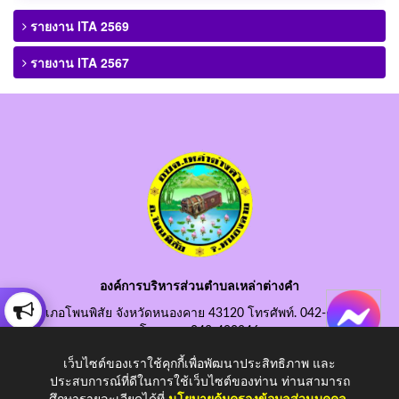
รายงาน ITA 2569
รายงาน ITA 2567
องค์การบริหารส่วนตำบลเหล่าต่างคำ
อำเภอโพนพิสัย จังหวัดหนองคาย 43120 โทรศัพท์. 042-490845
โทรสาร. 042-490846
อีเมลกลาง. saraban@laotangkham.go.th
เว็บไซต์ของเราใช้คุกกี้เพื่อพัฒนาประสิทธิภาพ และ
ประสบการณ์ที่ดีในการใช้เว็บไซต์ของท่าน ท่านสามารถ
ศึกษารายละเอียดได้ที่
นโยบายคุ้มครองข้อมูลส่วนบุคคล
.