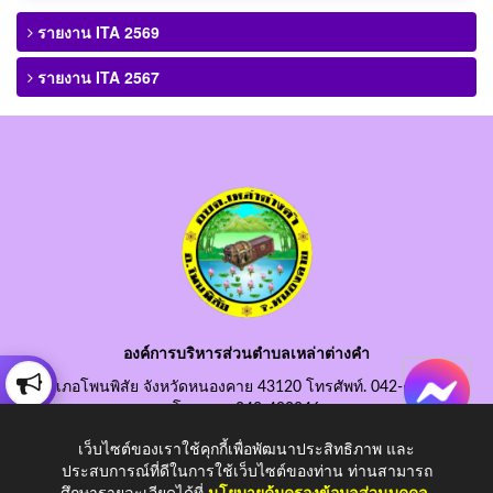
รายงาน ITA 2569
รายงาน ITA 2567
องค์การบริหารส่วนตำบลเหล่าต่างคำ
อำเภอโพนพิสัย จังหวัดหนองคาย 43120 โทรศัพท์. 042-490845
โทรสาร. 042-490846
อีเมลกลาง. saraban@laotangkham.go.th
เว็บไซต์ของเราใช้คุกกี้เพื่อพัฒนาประสิทธิภาพ และ
ประสบการณ์ที่ดีในการใช้เว็บไซต์ของท่าน ท่านสามารถ
ศึกษารายละเอียดได้ที่
นโยบายคุ้มครองข้อมูลส่วนบุคคล
.