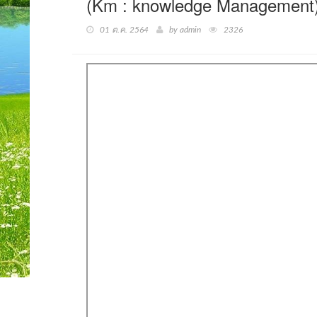
(Km : knowledge Managem
01 ต.ค. 2564
by admin
2326