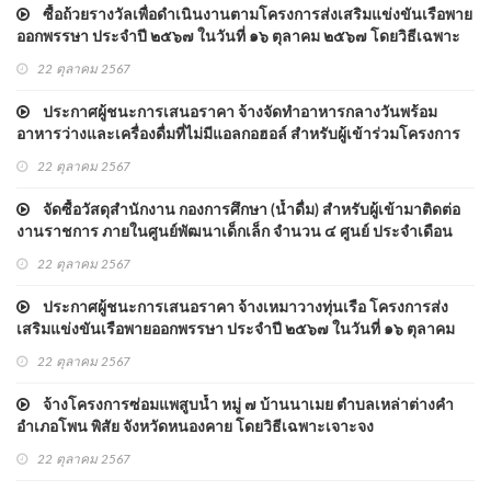
ซื้อถ้วยรางวัลเพื่อดำเนินงานตามโครงการส่งเสริมแข่งขันเรือพาย
ออกพรรษา ประจำปี ๒๕๖๗ ในวันที่ ๑๖ ตุลาคม ๒๕๖๗ โดยวิธีเฉพาะ
เจาะจง
22 ตุลาคม 2567
ประกาศผู้ชนะการเสนอราคา จ้างจัดทำอาหารกลางวันพร้อม
อาหารว่างและเครื่องดื่มที่ไม่มีแอลกอฮอล์ สำหรับผู้เข้าร่วมโครงการ
ส่งเสริมแข่งขันเรือพายออกพรรษา ประจำปี ๒๕๖๗
22 ตุลาคม 2567
จัดซื้อวัสดุสำนักงาน กองการศึกษา (น้ำดื่ม) สำหรับผู้เข้ามาติดต่อ
งานราชการ ภายในศูนย์พัฒนาเด็กเล็ก จำนวน ๔ ศูนย์ ประจำเดือน
ตุลาคม ๒๕๖๗ - ๓๐ กันยายน ๒๕๖๘ ประจำปี งบประมาณ ๒๕๖๘ โดย
22 ตุลาคม 2567
วิธีเฉพาะเจาะจง
ประกาศผู้ชนะการเสนอราคา จ้างเหมาวางทุ่นเรือ โครงการส่ง
เสริมแข่งขันเรือพายออกพรรษา ประจำปี ๒๕๖๗ ในวันที่ ๑๖ ตุลาคม
๒๕๖๗ โดยวิธีเฉพาะเจาะจง
22 ตุลาคม 2567
จ้างโครงการซ่อมแพสูบน้ำ หมู่ ๗ บ้านนาเมย ตำบลเหล่าต่างคำ
อำเภอโพน พิสัย จังหวัดหนองคาย โดยวิธีเฉพาะเจาะจง
22 ตุลาคม 2567