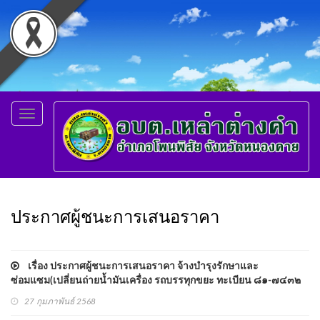
Toggle
navigation
ประกาศผู้ชนะการเสนอราคา
เรื่อง ประกาศผู้ชนะการเสนอราคา จ้างบำรุงรักษาและ
ซ่อมแซม(เปลี่ยนถ่ายน้ำมันเครื่อง รถบรรทุกขยะ ทะเบียน ๘๑-๗๔๓๒
หนองคาย) โดยวิธีเฉพาะเจาะจง
27 กุมภาพันธ์ 2568