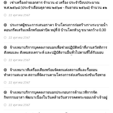
เช่าเครื่องถ่ายเอกสาร จำนวน ๔ เครื่อง ประจำปีงบประมาณ
พ.ศ.๒๕๖๘ (ประจำเดือนตุลาคม ๒๕๖๗ - กันยายน ๒๕๖๘) จำนวน ๑๒
เดือน โดยวิธีเฉพาะเจาะจง
22 ตุลาคม 2567
ประกาศผู้ชนะการเสนอราคา จ้างโครงการก่อสร้างรางระบายน้ำ
คอนกรีตเสริมเหล็กพร้อมฝาปิด หมุ่ที่ 8 บ้านโคกหัวภู ขนาดกว้าง 0.30
เมตร ลึก 0.30 เมตร ยาว 175 เมตร พร้อมป้ายประชาสัมพันธ์โครงการ
22 ตุลาคม 2567
จ้างเหมาบริการบุคคลภายนอกเพื่อช่วยปฏิบัติหน้าที่งานสวัสดิการ
สังคมและ สังคมสงเคราะห์ และปฏิบัติงานอื่นทั่วไปตามที่ได้รับมอบ
หมายในวันและเวลาราชการ เริ่มปฏิบัติงานตั้งแต่ ๑ ตุลาคม ๒๕๖๗ -
22 ตุลาคม 2567
๓๐ พฤศจิกายน ๒๕๖๗ โดยวิธีเฉพาะเจาะจง
จ้างเหมาเวทีเครื่องเสียงพร้อมจัดตกแต่งสถานที่และรื้อถอน
ทำความสะอาด สถานที่จัดงานตามโครงการส่งเสริมแข่งขันเรือพาย
ออกพรรษาประจำปี ๒๕๖๗ ในวันที่ ๑๖ ตุลาคม ๒๕๖๗ โดย วิธีเฉพาะ
22 ตุลาคม 2567
เจาะจง
จ้างเหมาบริการบุคคลภายนอกประกอบการด้านเวทีการจัด
กิจกรรมอาสา พัฒนาเนื่องในวันคล้ายวันสวรรคตพระจอมเกล้าเจ้าอยู่
หัว ในวันที่ ๑ ตุลาคม ๒๕๖๗ โดยวิธีเฉพาะเจาะจง
22 ตุลาคม 2567