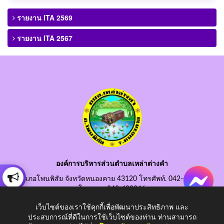
รายงาน ITA 2569
รายงาน ITA 2567
องค์การบริหารส่วนตำบลเหล่าต่างคำ
อำเภอโพนพิสัย จังหวัดหนองคาย 43120 โทรศัพท์. 042-490845
โทรสาร. 042-490846
อีเมลกลาง. saraban@laotangkham.go.th
เว็บไซต์ของเราใช้คุกกี้เพื่อพัฒนาประสิทธิภาพ และ
ประสบการณ์ที่ดีในการใช้เว็บไซต์ของท่าน ท่านสามารถ