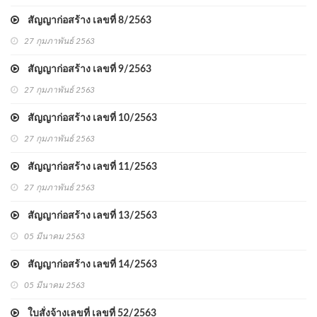
สัญญาก่อสร้าง เลขที่ 8/2563
27 กุมภาพันธ์ 2563
สัญญาก่อสร้าง เลขที่ 9/2563
27 กุมภาพันธ์ 2563
สัญญาก่อสร้าง เลขที่ 10/2563
27 กุมภาพันธ์ 2563
สัญญาก่อสร้าง เลขที่ 11/2563
27 กุมภาพันธ์ 2563
สัญญาก่อสร้าง เลขที่ 13/2563
05 มีนาคม 2563
สัญญาก่อสร้าง เลขที่ 14/2563
05 มีนาคม 2563
ใบสั่งจ้างเลขที่ เลขที่ 52/2563