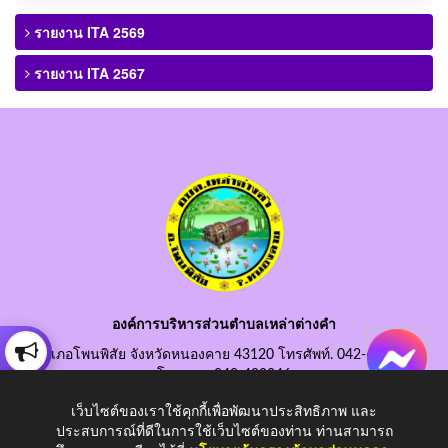
รายงาน ITA 2569
รายงาน ITA 2567
องค์การบริหารส่วนตำบลเหล่าต่างคำ
อำเภอโพนพิสัย จังหวัดหนองคาย 43120 โทรศัพท์. 042-490845
โทรสาร. 042-490846
อีเมลกลาง. saraban@laotangkham.go.th
เว็บไซต์ของเราใช้คุกกี้เพื่อพัฒนาประสิทธิภาพ และ
ประสบการณ์ที่ดีในการใช้เว็บไซต์ของท่าน ท่านสามารถ