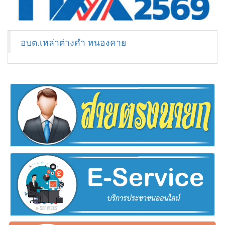
อบต.เหล่าต่างคำ หนองคาย