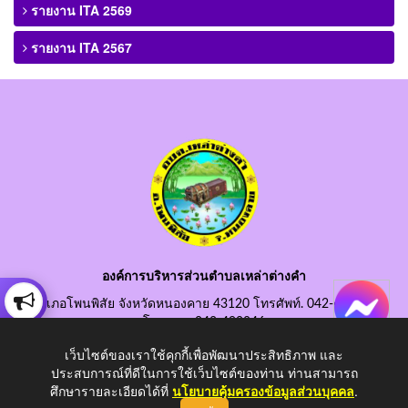
รายงาน ITA 2569
รายงาน ITA 2567
องค์การบริหารส่วนตำบลเหล่าต่างคำ
อำเภอโพนพิสัย จังหวัดหนองคาย 43120 โทรศัพท์. 042-490845
โทรสาร. 042-490846
อีเมลกลาง. saraban@laotangkham.go.th
เว็บไซต์ของเราใช้คุกกี้เพื่อพัฒนาประสิทธิภาพ และ
ประสบการณ์ที่ดีในการใช้เว็บไซต์ของท่าน ท่านสามารถ
ศึกษารายละเอียดได้ที่
นโยบายคุ้มครองข้อมูลส่วนบุคคล
.