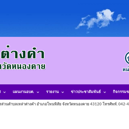
ศ
แผนงานอบต.
รายงาน
ข่าวประชาสัมพันธ์
กิจกรรมข
รส่วนตำบลเหล่าต่างคำ อำเภอโพนพิสัย จังหวัดหนองคาย 43120 โทรศัพท์. 042