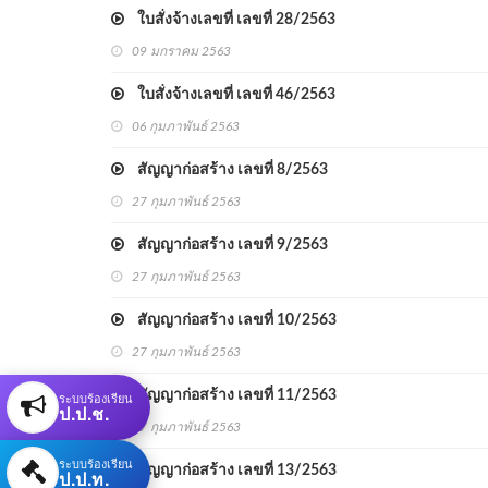
ใบสั่งจ้างเลขที่ เลขที่ 28/2563
09 มกราคม 2563
ใบสั่งจ้างเลขที่ เลขที่ 46/2563
06 กุมภาพันธ์ 2563
สัญญาก่อสร้าง เลขที่ 8/2563
27 กุมภาพันธ์ 2563
สัญญาก่อสร้าง เลขที่ 9/2563
27 กุมภาพันธ์ 2563
สัญญาก่อสร้าง เลขที่ 10/2563
27 กุมภาพันธ์ 2563
สัญญาก่อสร้าง เลขที่ 11/2563
ระบบร้องเรียน
ป.ป.ช.
27 กุมภาพันธ์ 2563
ระบบร้องเรียน
สัญญาก่อสร้าง เลขที่ 13/2563
ป.ป.ท.