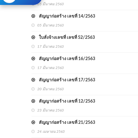
05 มีนาคม 2563
สัญญาก่อสร้าง เลขที่ 14/2563
05 มีนาคม 2563
ใบสั่งจ้างเลขที่ เลขที่ 52/2563
17 มีนาคม 2563
สัญญาก่อสร้าง เลขที่ 16/2563
17 มีนาคม 2563
สัญญาก่อสร้าง เลขที่ 17/2563
20 มีนาคม 2563
สัญญาก่อสร้าง เลขที่ 12/2563
23 มีนาคม 2563
สัญญาก่อสร้าง เลขที่ 21/2563
24 เมษายน 2563