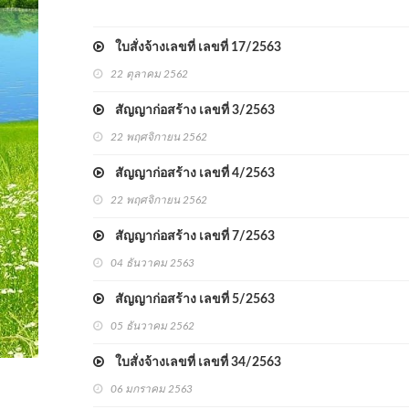
ใบสั่งจ้างเลขที่ เลขที่ 17/2563
22 ตุลาคม 2562
สัญญาก่อสร้าง เลขที่ 3/2563
22 พฤศจิกายน 2562
สัญญาก่อสร้าง เลขที่ 4/2563
22 พฤศจิกายน 2562
สัญญาก่อสร้าง เลขที่ 7/2563
04 ธันวาคม 2563
สัญญาก่อสร้าง เลขที่ 5/2563
05 ธันวาคม 2562
ใบสั่งจ้างเลขที่ เลขที่ 34/2563
06 มกราคม 2563