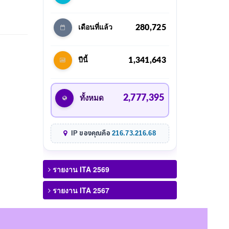
280,725
เดือนที่แล้ว
1,341,643
ปีนี้
2,777,395
ทั้งหมด
IP ของคุณคือ
216.73.216.68
รายงาน ITA 2569
รายงาน ITA 2567