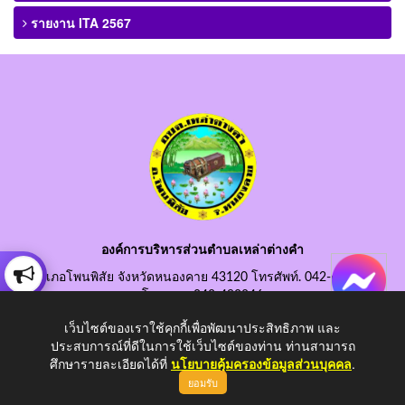
รายงาน ITA 2567
องค์การบริหารส่วนตำบลเหล่าต่างคำ
อำเภอโพนพิสัย จังหวัดหนองคาย 43120 โทรศัพท์. 042-490845
โทรสาร. 042-490846
อีเมลกลาง. saraban@laotangkham.go.th
เว็บไซต์ของเราใช้คุกกี้เพื่อพัฒนาประสิทธิภาพ และ
ประสบการณ์ที่ดีในการใช้เว็บไซต์ของท่าน ท่านสามารถ
ศึกษารายละเอียดได้ที่
นโยบายคุ้มครองข้อมูลส่วนบุคคล
.
ยอมรับ