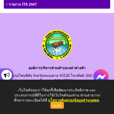
รายงาน ITA 2567
องค์การบริหารส่วนตำบลเหล่าต่างคำ
อำเภอโพนพิสัย จังหวัดหนองคาย 43120 โทรศัพท์. 042-490845
โทรสาร. 042-490846
อีเมลกลาง. saraban@laotangkham.go.th
เว็บไซต์ของเราใช้คุกกี้เพื่อพัฒนาประสิทธิภาพ และ
ประสบการณ์ที่ดีในการใช้เว็บไซต์ของท่าน ท่านสามารถ
ศึกษารายละเอียดได้ที่
นโยบายคุ้มครองข้อมูลส่วนบุคคล
.
ยอมรับ
Copyright © 2026 All Right Resive http://www.laotangkham.go.th