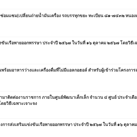
ซ่อมแซม(เปลี่ยนถ่ายน้ำมันเครื่อง รถบรรทุกขยะ ทะเบียน ๘๑-๗๔๓๒ หนอง
่งขันเรือพายออกพรรษา ประจำปี ๒๕๖๗ ในวันที่ ๑๖ ตุลาคม ๒๕๖๗ โดยวิธีเ
มอาหารว่างและเครื่องดื่มที่ไม่มีแอลกอฮอล์ สำหรับผู้เข้าร่วมโครงการส
้เข้ามาติดต่องานราชการ ภายในศูนย์พัฒนาเด็กเล็ก จำนวน ๔ ศูนย์ ประจำเด
ดยวิธีเฉพาะเจาะจง
งการส่งเสริมแข่งขันเรือพายออกพรรษา ประจำปี ๒๕๖๗ ในวันที่ ๑๖ ตุลา