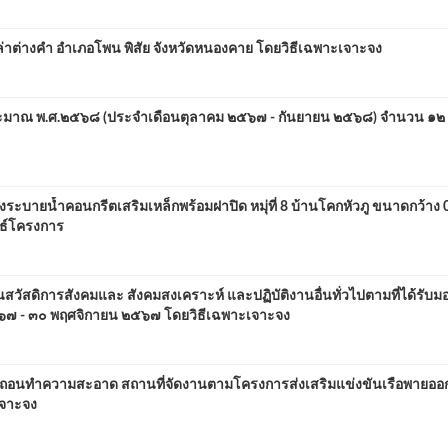
่าต่างคำ อำเภอโพน พิสัย จังหวัดหนองคาย โดยวิธีเฉพาะเจาะจง
ประมาณ พ.ศ.๒๕๖๘ (ประจำเดือนตุลาคม ๒๕๖๗ - กันยายน ๒๕๖๘) จำนวน ๑๒ 
ายน้ำคอนกรีตเสริมเหล็กพร้อมฝาปิด หมุ่ที่ 8 บ้านโคกหัวภู ขนาดกว้าง 
นธ์โครงการ
นสวัสดิการสังคมและ สังคมสงเคราะห์ และปฏิบัติงานอื่นทั่วไปตามที่ได้รับ
๒๕๖๗ - ๓๐ พฤศจิกายน ๒๕๖๗ โดยวิธีเฉพาะเจาะจง
รื้อถอนทำความสะอาด สถานที่จัดงานตามโครงการส่งเสริมแข่งขันเรือพายอ
เจาะจง