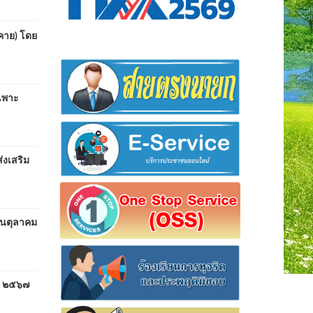
คาย) โดย
ฉพาะ
่งเสริม
ือนตุลาคม
คม ๒๕๖๗