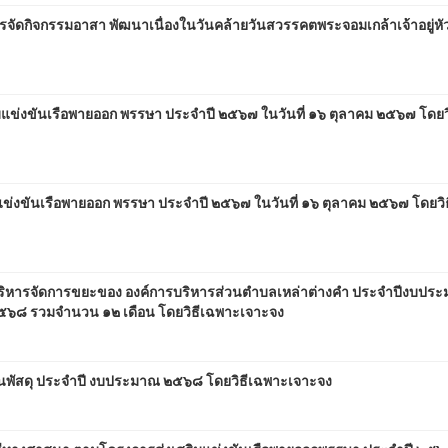
กิจกรรมอาสา พัฒนาเนื่องในวันคล้ายวันสวรรคตพระจอมเกล้าเจ้าอยู่หัว 
ิมแข่งขันเรือพายออก พรรษา ประจำปี ๒๕๖๗ ในวันที่ ๑๖ ตุลาคม ๒๕๖๗ โดยว
่งขันเรือพายออก พรรษา ประจำปี ๒๕๖๗ ในวันที่ ๑๖ ตุลาคม ๒๕๖๗ โดยวิ
่บริหารจัดการขยะของ องค์การบริหารส่วนตำบลเหล่าต่างคำ ประจำปีงบปร
 ๒๕๖๘ รวมจำนวน ๑๒ เดือน โดยวิธีเฉพาะเจาะจง
้านพัสดุ ประจำปี งบประมาณ ๒๕๖๘ โดยวิธีเฉพาะเจาะจง