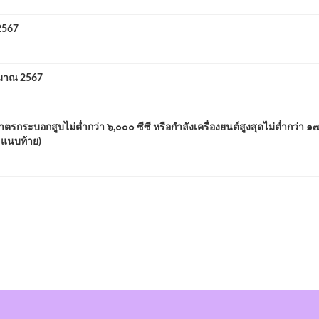
2567
ะมาณ 2567
ระบอกสูบไม่ต่ำกว่า ๖,๐๐๐ ซีซี หรือกำลังเครื่องยนต์สูงสุดไม่ต่ำกว่า ๑๗
 แนบท้าย)