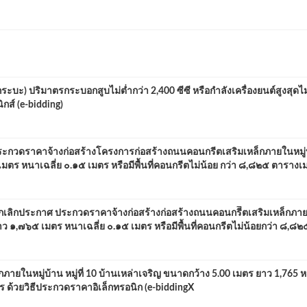
ะ) ปริมาตรกระบอกสูบไม่ต่ำกว่า 2,400 ซีซี หรือกำลังเครื่องยนต์สูงสุดไม
กส์ (e-bidding)
ะกวดราคาจ้างก่อสร้างโครงการก่อสร้างถนนคอนกรีตเสริมเหล็กภายในหมู่บ้
มตร หนาเฉลี่ย ๐.๑๕ เมตร หรือมีพื้นที่คอนกรีตไม่น้อย กว่า ๘,๘๒๕ ตารางเม
กเลิกประกาศ ประกวดราคาจ้างก่อสร้างก่อสร้างถนนคอนกรีีตเสริมเหล็กภา
 ยาว ๑,๗๖๕ เมตร หนาเฉลี่ย ๐.๑๕ เมตร หรือมีพื้นที่คอนกรีตไม่น้อยกว่า ๘,๘
ยในหมู่บ้าน หมู่ที่ 10 บ้านเหล่าเจริญ ขนาดกว้าง 5.00 เมตร ยาว 1,765 ห
ตร ด้วยวิธีประกวดราคาอิเล็กทรอนิก (e-biddingX