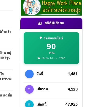
สถิติผู้เข้าชม
่ต่ำกว่า
กำลังออนไลน์
90
คน
าน หมู่
ตร (รูป
เริ่มนับ 10 ม.ค. 2566
1,481
วันนี้
ยใน
๒๕ ตาราง
4,123
เมื่อวาน
นาเฉลี่ย
47,955
เดือนนี้