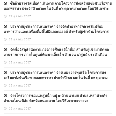
ซื้อถ้วยรางวัลเพื่อดำเนินงานตามโครงการส่งเสริมแข่งขันเรือพาย
ออกพรรษา ประจำปี ๒๕๖๗ ในวันที่ ๑๖ ตุลาคม ๒๕๖๗ โดยวิธีเฉพาะ
เจาะจง
22 ตุลาคม 2567
ประกาศผู้ชนะการเสนอราคา จ้างจัดทำอาหารกลางวันพร้อม
อาหารว่างและเครื่องดื่มที่ไม่มีแอลกอฮอล์ สำหรับผู้เข้าร่วมโครงการ
ส่งเสริมแข่งขันเรือพายออกพรรษา ประจำปี ๒๕๖๗
22 ตุลาคม 2567
จัดซื้อวัสดุสำนักงาน กองการศึกษา (น้ำดื่ม) สำหรับผู้เข้ามาติดต่อ
งานราชการ ภายในศูนย์พัฒนาเด็กเล็ก จำนวน ๔ ศูนย์ ประจำเดือน
ตุลาคม ๒๕๖๗ - ๓๐ กันยายน ๒๕๖๘ ประจำปี งบประมาณ ๒๕๖๘ โดย
22 ตุลาคม 2567
วิธีเฉพาะเจาะจง
ประกาศผู้ชนะการเสนอราคา จ้างเหมาวางทุ่นเรือ โครงการส่ง
เสริมแข่งขันเรือพายออกพรรษา ประจำปี ๒๕๖๗ ในวันที่ ๑๖ ตุลาคม
๒๕๖๗ โดยวิธีเฉพาะเจาะจง
22 ตุลาคม 2567
จ้างโครงการซ่อมแพสูบน้ำ หมู่ ๗ บ้านนาเมย ตำบลเหล่าต่างคำ
อำเภอโพน พิสัย จังหวัดหนองคาย โดยวิธีเฉพาะเจาะจง
22 ตุลาคม 2567