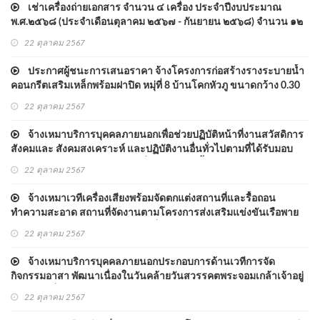
เช่าเครื่องถ่ายเอกสาร จำนวน ๔ เครื่อง ประจำปีงบประมาณ
พ.ศ.๒๕๖๘ (ประจำเดือนตุลาคม ๒๕๖๗ - กันยายน ๒๕๖๘) จำนวน ๑๒
เดือน โดยวิธีเฉพาะเจาะจง
22 ตุลาคม 2567
ประกาศผู้ชนะการเสนอราคา จ้างโครงการก่อสร้างรางระบายน้ำ
คอนกรีตเสริมเหล็กพร้อมฝาปิด หมุ่ที่ 8 บ้านโคกหัวภู ขนาดกว้าง 0.30
เมตร ลึก 0.30 เมตร ยาว 175 เมตร พร้อมป้ายประชาสัมพันธ์โครงการ
22 ตุลาคม 2567
จ้างเหมาบริการบุคคลภายนอกเพื่อช่วยปฏิบัติหน้าที่งานสวัสดิการ
สังคมและ สังคมสงเคราะห์ และปฏิบัติงานอื่นทั่วไปตามที่ได้รับมอบ
หมายในวันและเวลาราชการ เริ่มปฏิบัติงานตั้งแต่ ๑ ตุลาคม ๒๕๖๗ -
22 ตุลาคม 2567
๓๐ พฤศจิกายน ๒๕๖๗ โดยวิธีเฉพาะเจาะจง
จ้างเหมาเวทีเครื่องเสียงพร้อมจัดตกแต่งสถานที่และรื้อถอน
ทำความสะอาด สถานที่จัดงานตามโครงการส่งเสริมแข่งขันเรือพาย
ออกพรรษาประจำปี ๒๕๖๗ ในวันที่ ๑๖ ตุลาคม ๒๕๖๗ โดย วิธีเฉพาะ
22 ตุลาคม 2567
เจาะจง
จ้างเหมาบริการบุคคลภายนอกประกอบการด้านเวทีการจัด
กิจกรรมอาสา พัฒนาเนื่องในวันคล้ายวันสวรรคตพระจอมเกล้าเจ้าอยู่
หัว ในวันที่ ๑ ตุลาคม ๒๕๖๗ โดยวิธีเฉพาะเจาะจง
22 ตุลาคม 2567