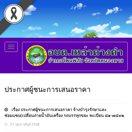
Toggle
navigation
ประกาศผู้ชนะการเสนอราคา
เรื่อง ประกาศผู้ชนะการเสนอราคา จ้างบำรุงรักษาและ
ซ่อมแซม(เปลี่ยนถ่ายน้ำมันเครื่อง รถบรรทุกขยะ ทะเบียน ๘๑-๗๔๓๒
หนองคาย) โดยวิธีเฉพาะเจาะจง
27 กุมภาพันธ์ 2568