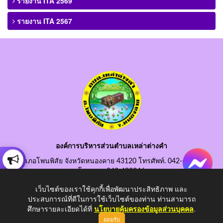
รายงาน ITA 2569
รายงาน ITA 2567
องค์การบริหารส่วนตำบลเหล่าต่างคำ
อำเภอโพนพิสัย จังหวัดหนองคาย 43120 โทรศัพท์. 042-490845
โทรสาร. 042-490846
อีเมลกลาง. saraban@laotangkham.go.th
เว็บไซต์ของเราใช้คุกกี้เพื่อพัฒนาประสิทธิภาพ และ
ประสบการณ์ที่ดีในการใช้เว็บไซต์ของท่าน ท่านสามารถ
ศึกษารายละเอียดได้ที่
นโยบายคุ้มครองข้อมูลส่วนบุคคล
.
ยอมรับ