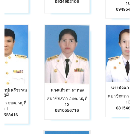
0934902106
10
0949543
นางมัจฉา ห
วิทย์ ศรีวรรณ
นางแก้วตา ผาทอง
ภูมิ
สมาชิกสภา อบต.
สมาชิกสภา อบต. หมู่ที่
13
ภา อบต. หมู่ที่
12
0815467
11
0810556716
55528416