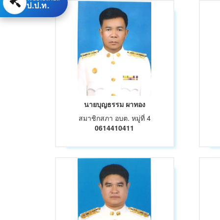
ป.ป.ท.
นายบุญธรรม ผาทอง
สมาชิกสภา อบต. หมู่ที่ 4
0614410411