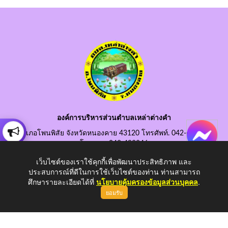
องค์การบริหารส่วนตำบลเหล่าต่างคำ
อำเภอโพนพิสัย จังหวัดหนองคาย 43120 โทรศัพท์. 042-490845
โทรสาร. 042-490846
อีเมลกลาง. saraban@laotangkham.go.th
เว็บไซต์ของเราใช้คุกกี้เพื่อพัฒนาประสิทธิภาพ และ
ประสบการณ์ที่ดีในการใช้เว็บไซต์ของท่าน ท่านสามารถ
ศึกษารายละเอียดได้ที่
นโยบายคุ้มครองข้อมูลส่วนบุคคล
.
ยอมรับ
Copyright © 2026 All Right Resive http://www.laotangkham.go.th