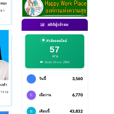
าทอง
ยธา
สถิติผู้เข้าชม
กำลังออนไลน์
57
คน
เริ่มนับ 10 ม.ค. 2566
3,560
วันนี้
่างคำ
นสำรวจ
6,770
เมื่อวาน
43,832
เดือนนี้