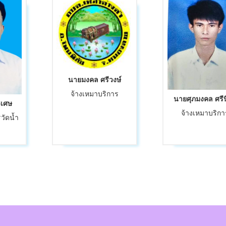
นายมงคล ศรีวงษ์
จ้างเหมาบริการ
นายศุภมงคล ศรีน
ิเศษ
จ้างเหมาบริกา
วัดน้ำ