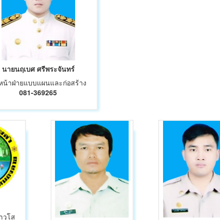
นายนฤเบศ ศรีพระจันทร์
วหน้าฝ่ายแบบแผนและก่อสร้าง
081-369265
าวุโส