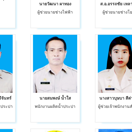
นายวัฒนา ผาทอง
ส.อ.อรรถชัย เหล
ผู้ช่วยนายช่างไฟฟ้า
ผู้ช่วยนายช่างโ
ีจันทร์
นายสมพงษ์ น้ำใส
นางสาวบุษบา สีต
านประปา
พนักงานผลิตน้ำประปา
ผู้ช่วยเจ้าพนักงา