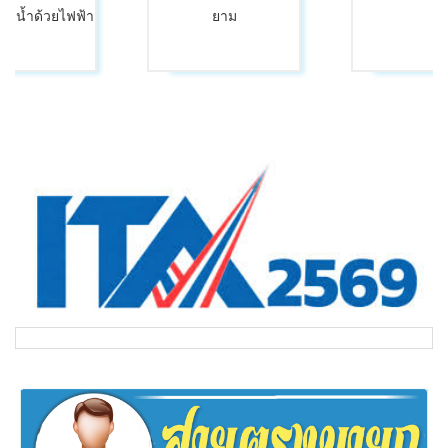
ูบน้ำด้วยไฟฟ้า
ยาม