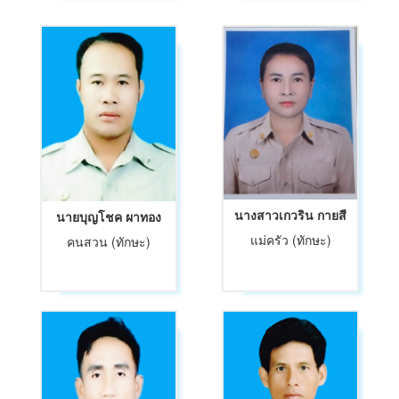
นางสาวเกวริน กายสี
นายบุญโชค ผาทอง
แม่ครัว (ทักษะ)
คนสวน (ทักษะ)