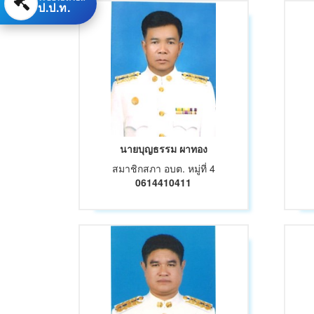
ป.ป.ท.
นายบุญธรรม ผาทอง
สมาชิกสภา อบต. หมู่ที่ 4
0614410411