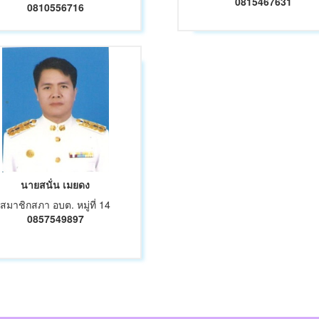
0815467631
0810556716
นายสนั่น เมยดง
สมาชิกสภา อบต. หมู่ที่ 14
0857549897