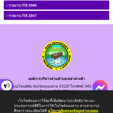
รายงาน ITA 2569
รายงาน ITA 2567
องค์การบริหารส่วนตำบลเหล่าต่างคำ
อำเภอโพนพิสัย จังหวัดหนองคาย 43120 โทรศัพท์. 042-490845
โทรสาร. 042-490846
อีเมลกลาง. saraban@laotangkham.go.th
เว็บไซต์ของเราใช้คุกกี้เพื่อพัฒนาประสิทธิภาพ และ
ประสบการณ์ที่ดีในการใช้เว็บไซต์ของท่าน ท่านสามารถ
ศึกษารายละเอียดได้ที่
นโยบายคุ้มครองข้อมูลส่วนบุคคล
.