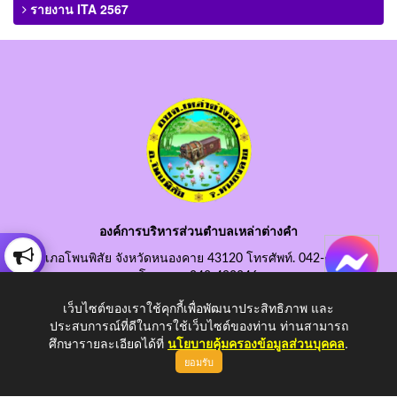
รายงาน ITA 2567
องค์การบริหารส่วนตำบลเหล่าต่างคำ
อำเภอโพนพิสัย จังหวัดหนองคาย 43120 โทรศัพท์. 042-490845
โทรสาร. 042-490846
อีเมลกลาง. saraban@laotangkham.go.th
เว็บไซต์ของเราใช้คุกกี้เพื่อพัฒนาประสิทธิภาพ และ
ประสบการณ์ที่ดีในการใช้เว็บไซต์ของท่าน ท่านสามารถ
ศึกษารายละเอียดได้ที่
นโยบายคุ้มครองข้อมูลส่วนบุคคล
.
ยอมรับ
Copyright © 2026 All Right Resive http://www.laotangkham.go.th