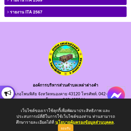
รายงาน ITA 2567
องค์การบริหารส่วนตำบลเหล่าต่างคำ
อำเภอโพนพิสัย จังหวัดหนองคาย 43120 โทรศัพท์. 042-490845
โทรสาร. 042-490846
อีเมลกลาง. saraban@laotangkham.go.th
เว็บไซต์ของเราใช้คุกกี้เพื่อพัฒนาประสิทธิภาพ และ
ประสบการณ์ที่ดีในการใช้เว็บไซต์ของท่าน ท่านสามารถ
ศึกษารายละเอียดได้ที่
นโยบายคุ้มครองข้อมูลส่วนบุคคล
.
ยอมรับ