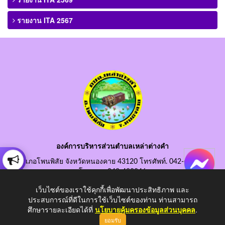
รายงาน ITA 2567
องค์การบริหารส่วนตำบลเหล่าต่างคำ
อำเภอโพนพิสัย จังหวัดหนองคาย 43120 โทรศัพท์. 042-490845
โทรสาร. 042-490846
อีเมลกลาง. saraban@laotangkham.go.th
เว็บไซต์ของเราใช้คุกกี้เพื่อพัฒนาประสิทธิภาพ และ
ประสบการณ์ที่ดีในการใช้เว็บไซต์ของท่าน ท่านสามารถ
ศึกษารายละเอียดได้ที่
นโยบายคุ้มครองข้อมูลส่วนบุคคล
.
ยอมรับ