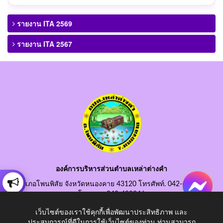
รายงาน ITA 2569
รายงาน ITA 2567
องค์การบริหารส่วนตำบลเหล่าต่างคำ
อำเภอโพนพิสัย จังหวัดหนองคาย 43120 โทรศัพท์. 042-490845
โทรสาร. 042-490846
อีเมลกลาง. saraban@laotangkham.go.th
เว็บไซต์ของเราใช้คุกกี้เพื่อพัฒนาประสิทธิภาพ และ
ประสบการณ์ที่ดีในการใช้เว็บไซต์ของท่าน ท่านสามารถ