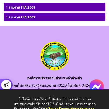
รายงาน ITA 2569
รายงาน ITA 2567
องค์การบริหารส่วนตำบลเหล่าต่างคำ
อำเภอโพนพิสัย จังหวัดหนองคาย 43120 โทรศัพท์. 042-490845
โทรสาร. 042-490846
อีเมลกลาง. saraban@laotangkham.go.th
เว็บไซต์ของเราใช้คุกกี้เพื่อพัฒนาประสิทธิภาพ และ
ประสบการณ์ที่ดีในการใช้เว็บไซต์ของท่าน ท่านสามารถ
ศึกษารายละเอียดได้ที่
นโยบายคุ้มครองข้อมูลส่วนบุคคล
.