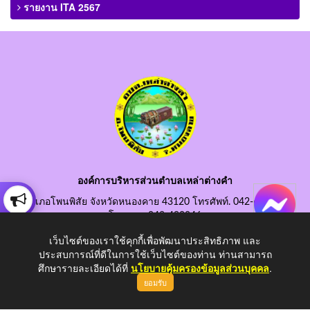
รายงาน ITA 2567
องค์การบริหารส่วนตำบลเหล่าต่างคำ
อำเภอโพนพิสัย จังหวัดหนองคาย 43120 โทรศัพท์. 042-490845
โทรสาร. 042-490846
อีเมลกลาง. saraban@laotangkham.go.th
เว็บไซต์ของเราใช้คุกกี้เพื่อพัฒนาประสิทธิภาพ และ
ประสบการณ์ที่ดีในการใช้เว็บไซต์ของท่าน ท่านสามารถ
ศึกษารายละเอียดได้ที่
นโยบายคุ้มครองข้อมูลส่วนบุคคล
.
ยอมรับ
Copyright © 2026 All Right Resive http://www.laotangkham.go.th