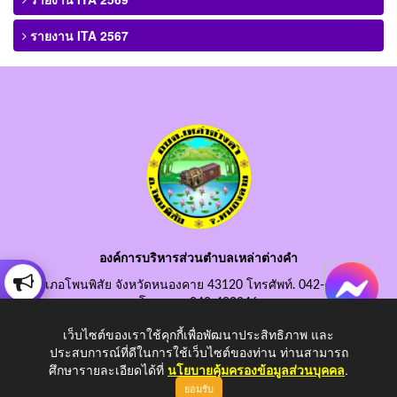
รายงาน ITA 2567
องค์การบริหารส่วนตำบลเหล่าต่างคำ
อำเภอโพนพิสัย จังหวัดหนองคาย 43120 โทรศัพท์. 042-490845
โทรสาร. 042-490846
อีเมลกลาง. saraban@laotangkham.go.th
เว็บไซต์ของเราใช้คุกกี้เพื่อพัฒนาประสิทธิภาพ และ
ประสบการณ์ที่ดีในการใช้เว็บไซต์ของท่าน ท่านสามารถ
ศึกษารายละเอียดได้ที่
นโยบายคุ้มครองข้อมูลส่วนบุคคล
.
ยอมรับ