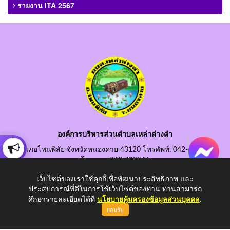
รายงาน ITA 2567
องค์การบริหารส่วนตำบลเหล่าต่างคำ
อำเภอโพนพิสัย จังหวัดหนองคาย 43120 โทรศัพท์. 042-490845
โทรสาร. 042-490846
อีเมลกลาง. saraban@laotangkham.go.th
เว็บไซต์ของเราใช้คุกกี้เพื่อพัฒนาประสิทธิภาพ และ
ประสบการณ์ที่ดีในการใช้เว็บไซต์ของท่าน ท่านสามารถ
ศึกษารายละเอียดได้ที่
นโยบายคุ้มครองข้อมูลส่วนบุคคล
.
ยอมรับ
Copyright © 2026 All Right Resive http://www.laotangkham.go.th