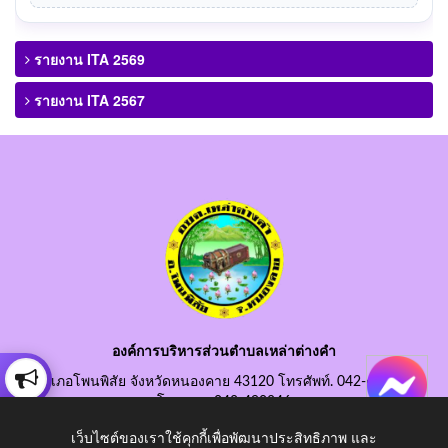
รายงาน ITA 2569
รายงาน ITA 2567
องค์การบริหารส่วนตำบลเหล่าต่างคำ
อำเภอโพนพิสัย จังหวัดหนองคาย 43120 โทรศัพท์. 042-490845
โทรสาร. 042-490846
อีเมลกลาง. saraban@laotangkham.go.th
เว็บไซต์ของเราใช้คุกกี้เพื่อพัฒนาประสิทธิภาพ และ