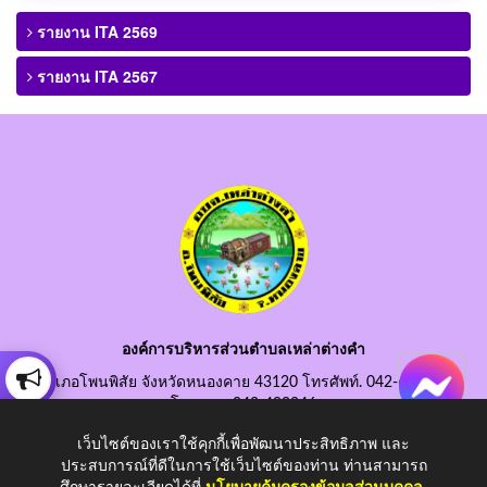
รายงาน ITA 2569
รายงาน ITA 2567
องค์การบริหารส่วนตำบลเหล่าต่างคำ
อำเภอโพนพิสัย จังหวัดหนองคาย 43120 โทรศัพท์. 042-490845
โทรสาร. 042-490846
อีเมลกลาง. saraban@laotangkham.go.th
เว็บไซต์ของเราใช้คุกกี้เพื่อพัฒนาประสิทธิภาพ และ
ประสบการณ์ที่ดีในการใช้เว็บไซต์ของท่าน ท่านสามารถ
ศึกษารายละเอียดได้ที่
นโยบายคุ้มครองข้อมูลส่วนบุคคล
.