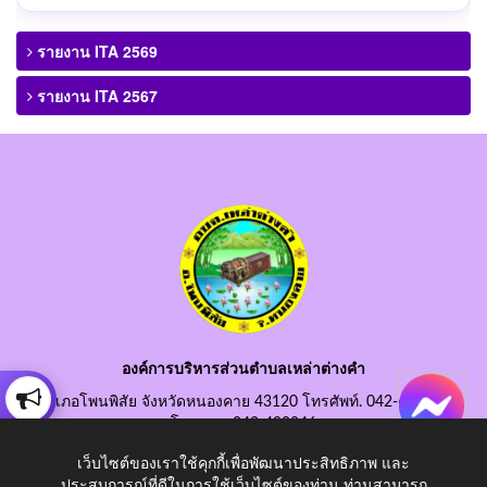
รายงาน ITA 2569
รายงาน ITA 2567
องค์การบริหารส่วนตำบลเหล่าต่างคำ
อำเภอโพนพิสัย จังหวัดหนองคาย 43120 โทรศัพท์. 042-490845
โทรสาร. 042-490846
อีเมลกลาง. saraban@laotangkham.go.th
เว็บไซต์ของเราใช้คุกกี้เพื่อพัฒนาประสิทธิภาพ และ
ประสบการณ์ที่ดีในการใช้เว็บไซต์ของท่าน ท่านสามารถ