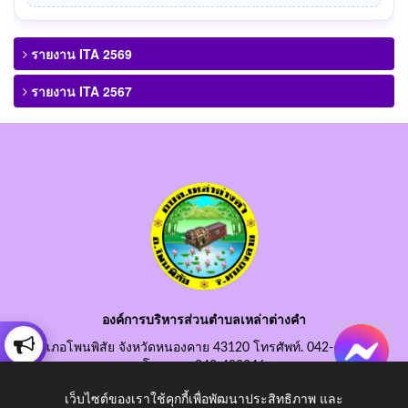
รายงาน ITA 2569
รายงาน ITA 2567
องค์การบริหารส่วนตำบลเหล่าต่างคำ
อำเภอโพนพิสัย จังหวัดหนองคาย 43120 โทรศัพท์. 042-490845
โทรสาร. 042-490846
อีเมลกลาง. saraban@laotangkham.go.th
เว็บไซต์ของเราใช้คุกกี้เพื่อพัฒนาประสิทธิภาพ และ