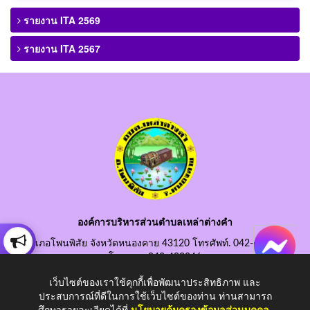
รายงาน ITA 2569
รายงาน ITA 2567
องค์การบริหารส่วนตำบลเหล่าต่างคำ
อำเภอโพนพิสัย จังหวัดหนองคาย 43120 โทรศัพท์. 042-490845
โทรสาร. 042-490846
อีเมลกลาง. saraban@laotangkham.go.th
เว็บไซต์ของเราใช้คุกกี้เพื่อพัฒนาประสิทธิภาพ และ
ประสบการณ์ที่ดีในการใช้เว็บไซต์ของท่าน ท่านสามารถ
ศึกษารายละเอียดได้ที่
นโยบายคุ้มครองข้อมูลส่วนบุคคล
.